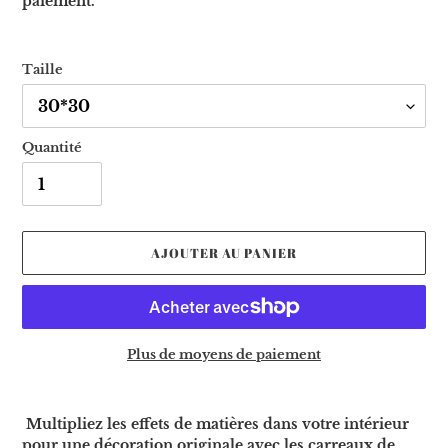
paiement.
Taille
Quantité
AJOUTER AU PANIER
Plus de moyens de paiement
Ajout
d'un
Multipliez les effets de matières dans votre intérieur
produit
pour une décoration originale avec
les carreaux
de